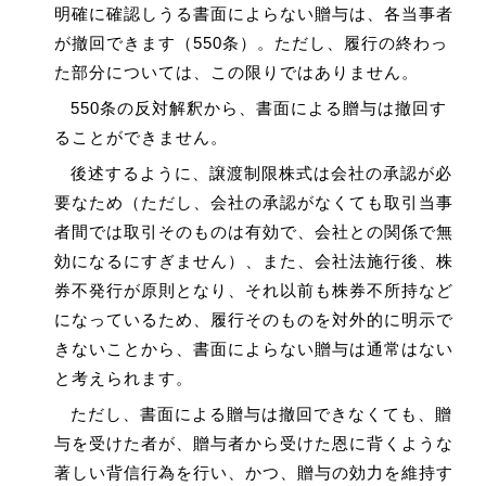
明確に確認しうる書面によらない贈与は、各当事者
が撤回できます（550条）。ただし、履行の終わっ
た部分については、この限りではありません。
550条の反対解釈から、書面による贈与は撤回す
ることができません。
後述するように、譲渡制限株式は会社の承認が必
要なため（ただし、会社の承認がなくても取引当事
者間では取引そのものは有効で、会社との関係で無
効になるにすぎません）、また、会社法施行後、株
券不発行が原則となり、それ以前も株券不所持など
になっているため、履行そのものを対外的に明示で
きないことから、書面によらない贈与は通常はない
と考えられます。
ただし、書面による贈与は撤回できなくても、贈
与を受けた者が、贈与者から受けた恩に背くような
著しい背信行為を行い、かつ、贈与の効力を維持す