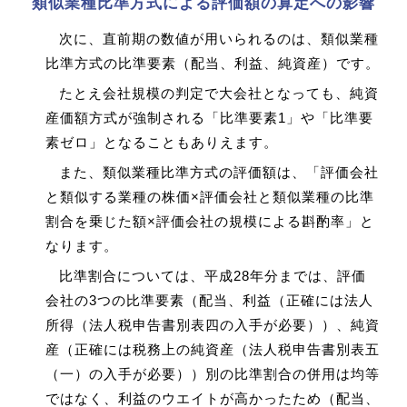
類似業種比準方式による評価額の算定への影響
次に、直前期の数値が用いられるのは、類似業種
比準方式の比準要素（配当、利益、純資産）です。
たとえ会社規模の判定で大会社となっても、純資
産価額方式が強制される「比準要素1」や「比準要
素ゼロ」となることもありえます。
また、類似業種比準方式の評価額は、「評価会社
と類似する業種の株価×評価会社と類似業種の比準
割合を乗じた額×評価会社の規模による斟酌率」と
なります。
比準割合については、平成28年分までは、評価
会社の3つの比準要素（配当、利益（正確には法人
所得（法人税申告書別表四の入手が必要））、純資
産（正確には税務上の純資産（法人税申告書別表五
（一）の入手が必要））別の比準割合の併用は均等
ではなく、利益のウエイトが高かったため（配当、